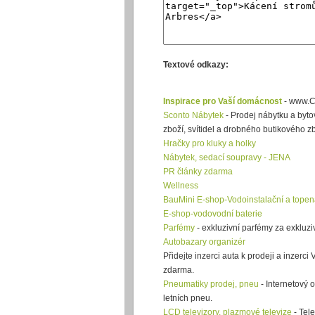
Textové odkazy:
Inspirace pro Vaší domácnost
- www.C
Sconto Nábytek
- Prodej nábytku a byto
zboží, svítidel a drobného butikového zb
Hračky pro kluky a holky
Nábytek, sedací soupravy - JENA
PR články zdarma
Wellness
BauMini E-shop-Vodoinstalační a topen
E-shop-vodovodní baterie
Parfémy
- exkluzivní parfémy za exkluzi
Autobazary organizér
Přidejte inzerci auta k prodeji a inzerci
zdarma.
Pneumatiky prodej, pneu
- Internetový 
letních pneu.
LCD televizory, plazmové televize
- Tele