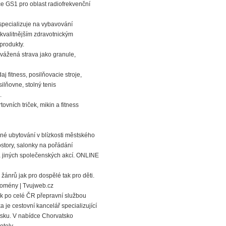
e GS1 pro oblast radiofrekvenční
 specializuje na vybavování
jkvalitnějším zdravotnickým
produkty.
yvážená strava jako granule,
j fitness, posilňovacie stroje,
ilňovne, stolný tenis
.
ovních triček, mikin a fitness
lné ubytování v blízkosti městského
story, salonky na pořádání
a jiných společenských akcí. ONLINE
ánrů jak pro dospělé tak pro děti.
Domény | Tvujweb.cz
k po celé ČR přepravní službou
 je cestovní kancelář specializující
tsku. V nabídce Chorvatsko