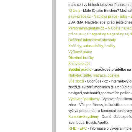
máte už i vy hi-tech televizor Panasonic
IQ testy
- Máte IQ jako Einstein? Možná! A
easy-práce.cz - Nabídka práce - jobs – 
ZDARMA, Najděte lepší práci ještě dnes
Personalniagentury.cz – Najděte nejlep
práce, au-pair agentury a agentury zajišť
Ověřené internetové obchody
Kočárky, autosedačky, hračky
Výškové práce
Dřevěné hračky
Knihy pro děti
Spodní prádlo
- značkové prádélko na
Nábytek, židle, matrace, postele
Bílé zboží
- Obchůdek.cz - Internetový 
zboží,televizorů,mobilních telefonů,digi
navigací,notebooků,sportovních potřeb 
Vybavení posilovny
- Vybavení posilovny
zóna - Vše pro fitness, kulturistiku a aer
výživa pro domácí a komerční posilovny
Kamerové systémy
- Domů - Zabezpečov
Everfocus, Bosch, Apollo.
RFID - EPC
- Informace o vývoji a impl