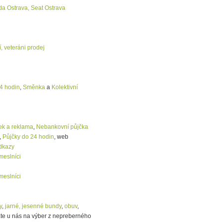
da Ostrava, Seat Ostrava
, veteráni prodej
4 hodin
,
Směnka
a
Kolektivní
ek a reklama
,
Nebankovní půjčka
,
Půjčky do 24 hodin
, web
dkazy
meslníci
meslníci
y
,
jarné, jesenné bundy
,
obuv
,
e u nás na výber z nepreberného