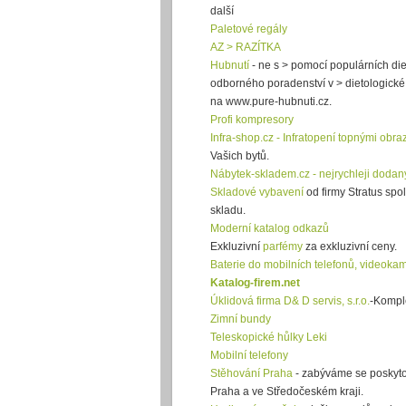
další
Paletové regály
AZ > RAZÍTKA
Hubnutí
- ne s > pomocí populárních die
odborného poradenství v > dietologické 
na www.pure-hubnuti.cz.
Profi kompresory
Infra-shop.cz - Infratopení topnými obra
Vašich bytů.
Nábytek-skladem.cz - nejrychleji dodan
Skladové vybavení
od firmy Stratus spo
skladu.
Moderní katalog odkazů
Exkluzivní
parfémy
za exkluzivní ceny.
Baterie do mobilních telefonů, videoka
Katalog-firem.net
Úklidová firma D& D servis, s.r.o.
-Komple
Zimní bundy
Teleskopické hůlky Leki
Mobilní telefony
Stěhování Praha
- zabýváme se poskyto
Praha a ve Středočeském kraji.