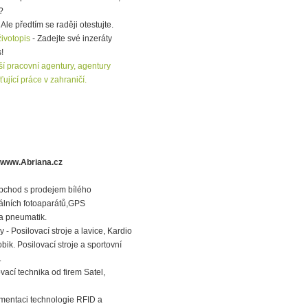
?
le předtím se raději otestujte.
životopis
- Zadejte své inzeráty
!
ší pracovní agentury, agentury
ující práce v zahraničí.
 www.Abriana.cz
obchod s prodejem bílého
tálních fotoaparátů,GPS
a pneumatik.
 - Posilovací stroje a lavice, Kardio
obik. Posilovací stroje a sportovní
.
ací technika od firem Satel,
ementaci technologie RFID a