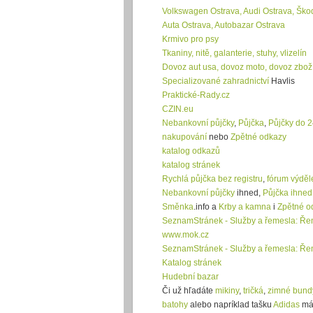
Volkswagen Ostrava, Audi Ostrava, Ško
Auta Ostrava, Autobazar Ostrava
Krmivo pro psy
Tkaniny, nitě, galanterie, stuhy, vlizelín
Dovoz aut usa, dovoz moto, dovoz zboží
Specializované zahradnictví
Havlis
Praktické-Rady.cz
CZIN.eu
Nebankovní půjčky
,
Půjčka
,
Půjčky do 2
nakupování
nebo
Zpětné odkazy
katalog odkazů
katalog stránek
Rychlá půjčka bez registru
,
fórum výděl
Nebankovní půjčky
ihned,
Půjčka ihned
Směnka
.info a
Krby a kamna
i
Zpětné o
SeznamStránek - Služby a řemesla: Ře
www.mok.cz
SeznamStránek - Služby a řemesla: Ře
Katalog stránek
Hudební bazar
Či už hľadáte
mikiny
,
tričká
,
zimné bund
batohy
alebo napríklad tašku
Adidas
mát