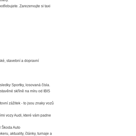
tely.
otřebujete. Zarezervujte si taxi
ké, stavební a dopravní
ýsledky Sportky, losovaná čísla.
stavěné skříně na míru od IBIS
tovní zážitek - to jsou znaky vozů
vými vozy Audi, které vám padne
d Škoda Auto
keru, aktuality, články, turnaje a