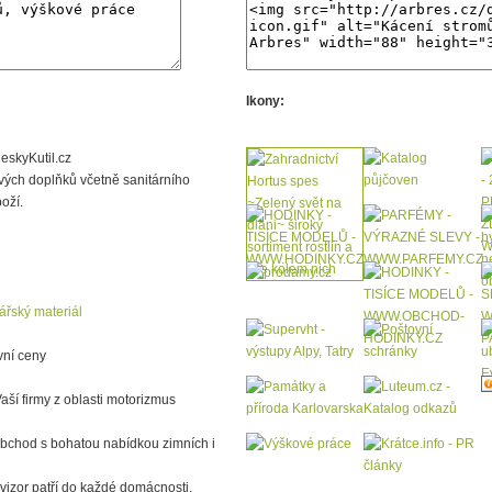
Ikony:
eskyKutil.cz
vých doplňků včetně sanitárního
oží.
ářský materiál
vní ceny
 Vaší firmy z oblasti motorizmus
obchod s bohatou nabídkou zimních i
vizor patří do každé domácnosti,