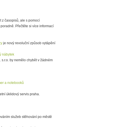
t z časopisů, ale s pomocí
poradně. Přečtěte si více informací
zy
je nový revoluční způsob vytápění
ý nábytek
l. s.r.o. by nemělo chybět v žádném
mer a notebooků
tní úklidový servis praha.
váním služeb stěhování po městě