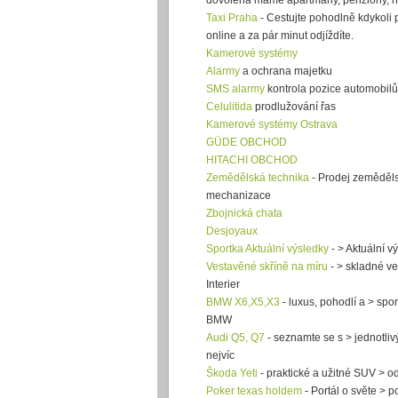
dovolená máme apartmány, penziony, ho
Taxi Praha
- Cestujte pohodlně kdykoli p
online a za pár minut odjíždíte.
Kamerové systémy
Alarmy
a ochrana majetku
SMS alarmy
kontrola pozice automobilů
Celulitida
prodlužování řas
Kamerové systémy Ostrava
GÜDE OBCHOD
HITACHI OBCHOD
Zemědělská technika
- Prodej zeměděls
mechanizace
Zbojnická chata
Desjoyaux
Sportka Aktuální výsledky
- > Aktuální v
Vestavěné skříně na míru
- > skladné ve
Interier
BMW X6,X5,X3
- luxus, pohodlí a > spor
BMW
Audi Q5, Q7
- seznamte se s > jednotli
nejvíc
Škoda Yeti
- praktické a užitné SUV > o
Poker texas holdem
- Portál o světe > po