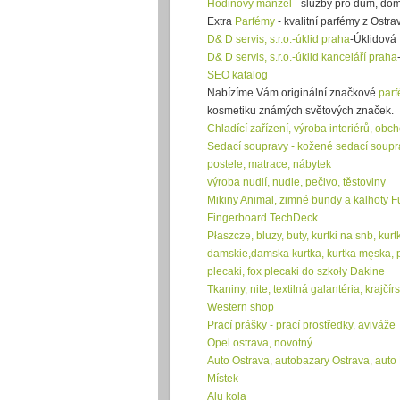
Hodinový manžel
- služby pro dům, dom
Extra
Parfémy
- kvalitní parfémy z Ostr
D& D servis, s.r.o.-úklid praha
-Úklidová 
D& D servis, s.r.o.-úklid kanceláří praha
SEO katalog
Nabízíme Vám originální značkové
par
kosmetiku známých světových značek.
Chladící zařízení, výroba interiérů, obc
Sedací soupravy - kožené sedací souprav
postele, matrace, nábytek
výroba nudlí, nudle, pečivo, těstoviny
Mikiny Animal, zimné bundy a kalhoty F
Fingerboard TechDeck
Płaszcze, bluzy, buty, kurtki na snb, ku
damskie,damska kurtka, kurtka męska, 
plecaki, fox plecaki do szkoły Dakine
Tkaniny, nite, textilná galantéria, kraj
Western shop
Prací prášky - prací prostředky, aviváže
Opel ostrava, novotný
Auto Ostrava, autobazary Ostrava, auto
Místek
Alu kola