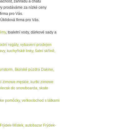
ácnost, zahradu a chatu
avy prodáváme za nízké ceny
firma pro Vás.
-Úklidová firma pro Vás.
fémy
, toaletní vody, dárkové sady a
hodní regály, vybavení prodejen
y, kuchyňské linky, šatní skříně,
unstorm, školské púzdra Dakine,
rtki zimowe męskie, kurtki zimowe
plecak do snowboarda, skate
čírske pomôcky, veľkoobchod s látkami
 Frýdek-Místek, autobazar Frýdek-