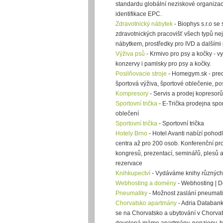
standardu globální neziskové organizac
identifikace EPC.
Zdravotnický nábytek
- Biophys s.r.o se
zdravotnických pracovišť všech typů ne
nábytkem, prostředky pro IVD a dalšími 
Výživa psů
- Krmivo pro psy a kočky - v
konzervy i pamlsky pro psy a kočky.
Posilňovacie stroje
- Homegym.sk - preda
športová výživa, športové oblečenie, pos
Kompresory
- Servis a prodej kopresorů
Sportovní trička
- E-Trička prodejna sport
oblečení
Sportovní trička
- Sportovní trička
Hotely Brno
- Hotel Avanti nabízí pohod
centra až pro 200 osob. Konferenční pro
kongresů, prezentací, seminářů, plesů 
rezervace
Knihkupectví
- Vydáváme knihy různých ž
Webhosting a domény
- Webhosting | 
Pneumatiky
- Možnost zaslání pneumati
Chorvatsko apartmány
- Adria Databanka
se na Chorvatsko a ubytování v Chorva