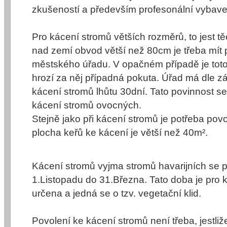
zkušeností a především profesonální vybave
Pro
kácení stromů
větších rozměrů, to jest t
nad zemí obvod větší než 80cm je třeba mít
městského úřadu. V opačném případě je tot
hrozí za něj případná pokuta. Úřad má dle z
kácení stromů
lhůtu 30dní. Tato povinnost se
kácení stromů
ovocných.
Stejně jako při
kácení stromů
je potřeba povo
plocha keřů ke kácení je větší než 40m
².
Kácení stromů vyjma stromů havarijních se 
1.Listopadu do 31.Března. Tato doba je pro
určena a jedná se o tzv. vegetační klid.
Povolení ke
kácení stromů
není třeba, jestli