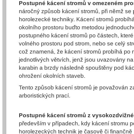
Postupné
kácení stromů
v omezeném pro
náročný způsob
kácení stromů
, při němž se
horolezecké techniky. Kácení stromů probíhá
okolního prostoru buďto metodou jednoduchéh
postupného
kácení stromů
po částech, které
volného prostoru pod strom, nebo se celý st
což znamená, že
kácení stromů
probíhá po 
jednotlivých větvích, jenž jsou uvazovány na
karabin a brzdy následně spouštěny pod ká
ohrožení okolních staveb.
Tento způsob
kácení stromů
je považován za
arboristických prací.
Postupné
kácení stromů
z vysokozdvižné
především v případech, kdy kácení stromu p
horolezeckých technik je časově či finančně 