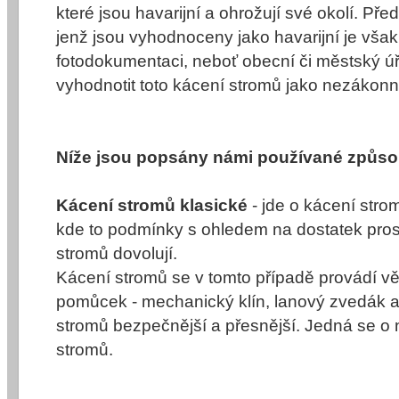
které jsou havarijní a ohrožují své okolí. P
jenž jsou vyhodnoceny jako havarijní je však 
fotodokumentaci, neboť obecní či městský ú
vyhodnotit toto
kácení stromů
jako nezákonn
Níže jsou popsány námi používané způs
Kácení stromů klasické
- jde o
kácení stro
kde to podmínky s ohledem na dostatek pros
stromů
dovolují.
Kácení stromů se v tomto případě provádí vě
pomůcek - mechanický klín, lanový zvedák at
stromů
bezpečnější a přesnější. Jedná se o 
stromů
.