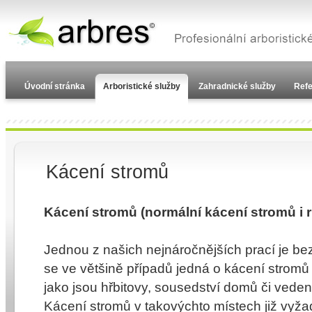
Úvodní stránka
Arboristické služby
Zahradnické služby
Ref
Kácení stromů
Kácení stromů (normální
kácení stromů
i 
Jednou z našich nejnáročnějších prací je b
se ve většině případů jedná o
kácení stromů
jako jsou hřbitovy, sousedství domů či veden
Kácení stromů v takovýchto místech již vyž