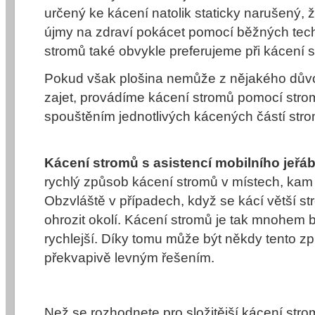
určený ke kácení natolik staticky narušený, že
újmy na zdraví pokácet pomocí běžných tec
stromů
také obvykle preferujeme při
kácení 
Pokud však plošina nemůže z nějakého důvod
zajet, provádíme
kácení stromů
pomocí strom
spouštěním jednotlivých kácených částí str
Kácení stromů s asistencí mobilního jeřá
rychlý způsob
kácení stromů
v místech, kam 
Obzvláště v případech, když se kácí větší st
ohrozit okolí. Kácení stromů je tak mnohem
rychlejší. Díky tomu může být někdy tento 
překvapivě levným řešením.
Než se rozhodnete pro složitější
kácení stro