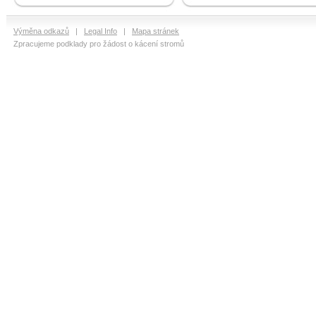
Výměna odkazů
|
Legal Info
|
Mapa stránek
Zpracujeme podklady pro žádost o kácení stromů